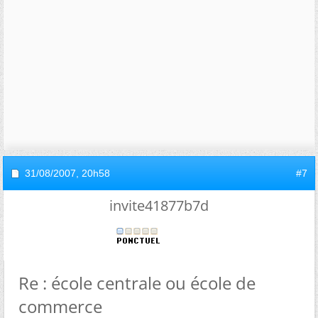
31/08/2007,
20h58
#7
invite41877b7d
Re : école centrale ou école de
commerce