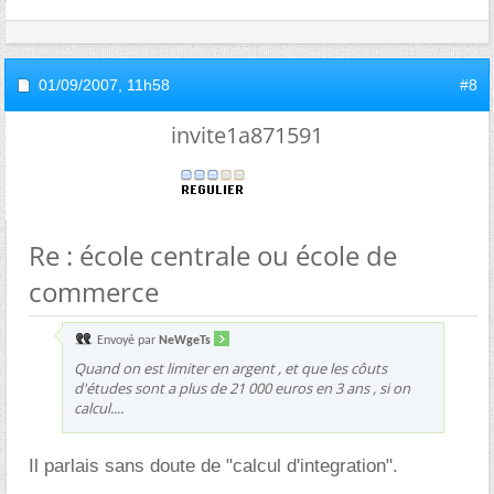
01/09/2007,
11h58
#8
invite1a871591
Re : école centrale ou école de
commerce
Envoyé par
NeWgeTs
Quand on est limiter en argent , et que les côuts
d'études sont a plus de 21 000 euros en 3 ans , si on
calcul....
Il parlais sans doute de "calcul d'integration".