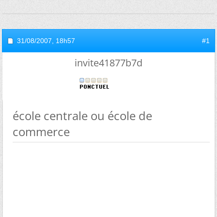
31/08/2007,
18h57
#1
invite41877b7d
école centrale ou école de
commerce