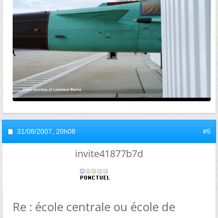
31/08/2007,
20h08
#5
invite41877b7d
Re : école centrale ou école de