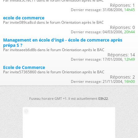
Par invitea5c7ec11 dans le forum Orientation après le BAC
Réponses:
1
Dernier message:
31/08/2006,
14h45
ecole de commerce
Par invite089ca8cd dans le forum Orientation après le BAC
Réponses:
0
Dernier message:
04/03/2006,
20h44
Management en école d'ingé - école de commerce après
prépa S ?
Par inviteaeeb6d8b dans le forum Orientation après le BAC
Réponses:
14
Dernier message:
17/01/2006,
12h49
Ecole de Commerce
Par invite57365860 dans le forum Orientation après le BAC
Réponses:
2
Dernier message:
21/11/2004,
16h00
Fuseau horaire GMT +1. Il est actuellement
03h22
.