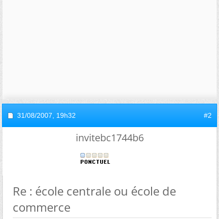
31/08/2007,
19h32
#2
invitebc1744b6
Re : école centrale ou école de
commerce