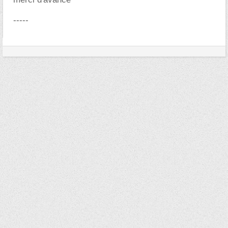
-----