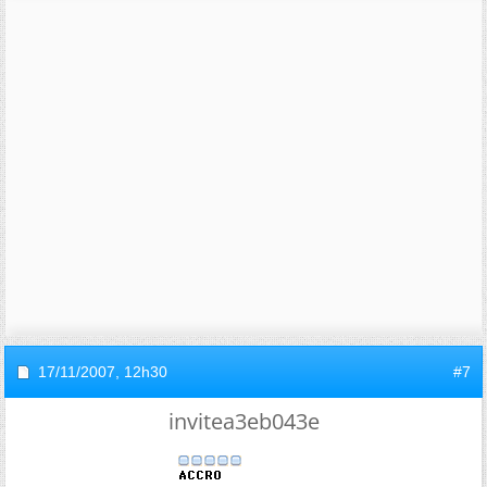
17/11/2007,
12h30
#7
invitea3eb043e