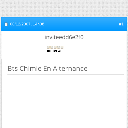
06/12/2007,
14h08
#1
inviteedd6e2f0
Bts Chimie En Alternance