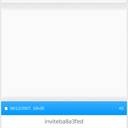
06/12/2007,
16h35
#2
inviteba8a3fed