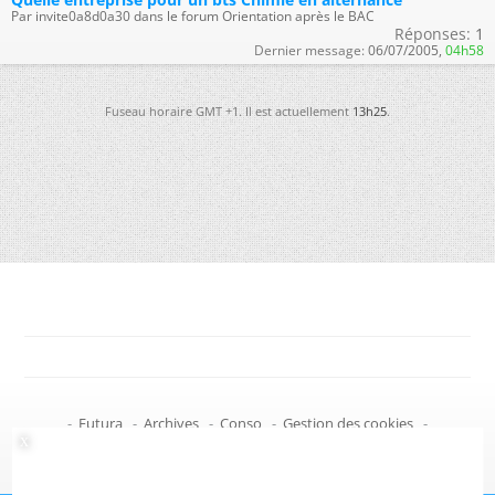
Par invite0a8d0a30 dans le forum Orientation après le BAC
Réponses:
1
Dernier message:
06/07/2005,
04h58
Fuseau horaire GMT +1. Il est actuellement
13h25
.
-
Futura
-
Archives
-
Conso
-
Gestion des cookies
-
Politique de confidentialité
-
Haut de page