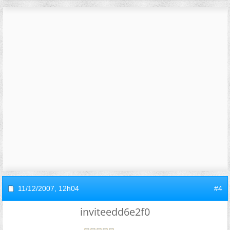
11/12/2007,
12h04
#4
inviteedd6e2f0