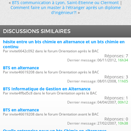
«
BTS communication à Lyon, Saint-Etienne ou Clermont
|
Comment faire un master à l'étranger aprés un diplome
d'ingénieur?!
»
DISCUSSIONS SIMILAIRES
hésite entre un bts chimie en alternance et un bts chimie en
continu
Par invite6642c092 dans le forum Orientation après le BAC
Réponses:
7
Dernier message:
06/11/2012,
16h34
BTS en alternance
Par invite46619208 dans le forum Orientation après le BAC
Réponses:
3
Dernier message:
08/01/2008,
11h05
BTS Informatique de Gestion en Alternance
Par invite4ffbd5c8 dans le forum Orientation après le BAC
Réponses:
1
Dernier message:
04/04/2007,
00h12
BTS en alternance
Par invite46619208 dans le forum Orientation avant le BAC
Réponses:
0
Dernier message:
27/02/2007,
10h38
Quelle entreprise pour un bts Chimie en alternance