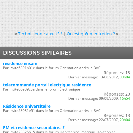
«
Technicienne aux US !
|
Qu'est qu'un entretien ?
»
DISCUSSIONS SIMILAIRES
résidence ensam
Par invite6301b01e dans le forum Orientation après le BAC
Réponses:
13
Dernier message:
13/08/2012,
00h04
telecommande portail electrique residence
Par invite06e09c5a dans le forum Électronique
Réponses:
20
Dernier message:
09/09/2009,
16h54
Résidence universitaire
Par invite58081e51 dans le forum Orientation après le BAC
Réponses:
13
Dernier message:
22/07/2007,
20h04
PM et résidence secondaire...?
Par invite23325615 dans le forum Habitat bioclimatique, isolation et