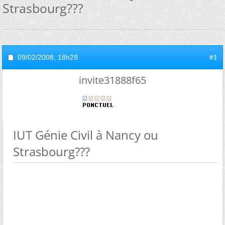
Strasbourg???
09/02/2008,
18h29
#1
invite31888f65
IUT Génie Civil à Nancy ou
Strasbourg???