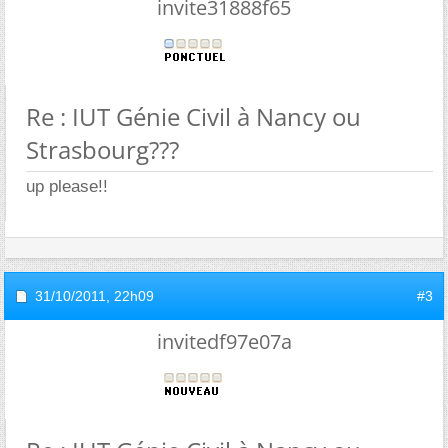
invite31888f65
Re : IUT Génie Civil à Nancy ou
Strasbourg???
up please!!
31/10/2011,
22h09
#3
invitedf97e07a