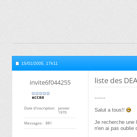
15/01/2005,
17h11
liste des DE
invite6f044255
------
Date d'inscription
janvier
Salut a tous!!
1970
Je recherche une l
Messages
881
n'en ai pas oublie 