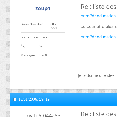
Re : liste d
zoup1
http://dr.education
Date d'inscription
juillet
ou pour être plus r
2004
http://dr.educatio
Localisation
Paris
ge
62
Messages
3 760
Je te donne une idée,
15/01/2005,
19h19
Re : liste d
invite6f044255