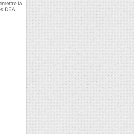
remettre la
les DEA