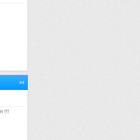
#4
 !!!