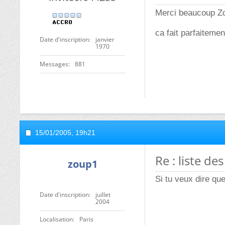
Merci beaucoup Zou
ca fait parfaitement
Date d'inscription
janvier
1970
Messages
881
15/01/2005,
19h21
Re : liste d
zoup1
Si tu veux dire qu
Date d'inscription
juillet
2004
Localisation
Paris