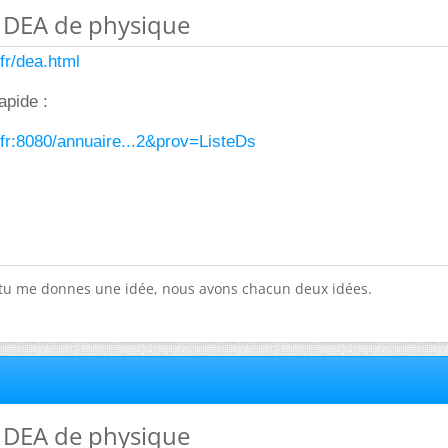
es DEA de physique
.fr/dea.html
apide :
n.fr:8080/annuaire...2&prov=ListeDs
 tu me donnes une idée, nous avons chacun deux idées.
es DEA de physique