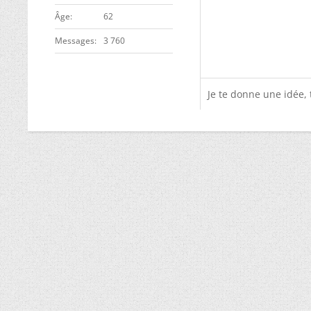
ge
62
Messages
3 760
Je te donne une idée,