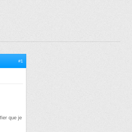
#1
ier que je