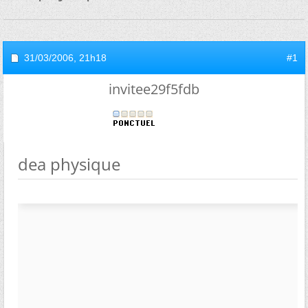
31/03/2006,
21h18
#1
invitee29f5fdb
dea physique