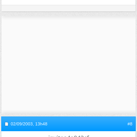
02/09/2003,
13h48
#8