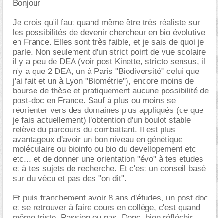
Bonjour
Je crois qu'il faut quand même être très réaliste sur
les possibilités de devenir chercheur en bio évolutive
en France. Elles sont très faible, et je sais de quoi je
parle. Non seulement d'un strict point de vue scolaire
il y a peu de DEA (voir post Kinette, stricto sensus, il
n'y a que 2 DEA, un à Paris "Biodiversité" celui que
j'ai fait et un à Lyon "Biométrie"), encore moins de
bourse de thèse et pratiquement aucune possibilité de
post-doc en France. Sauf à plus ou moins se
réorienter vers des domaines plus appliqués (ce que
je fais actuellement) l'obtention d'un boulot stable
relève du parcours du combattant. Il est plus
avantageux d'avoir un bon niveau en génétique
moléculaire ou bioinfo ou bio du devellopement etc
etc... et de donner une orientation "évo" à tes etudes
et à tes sujets de recherche. Et c'est un conseil basé
sur du vécu et pas des "on dit".
Et puis franchement avoir 8 ans d'études, un post doc
et se retrouver à faire cours en collège, c'est quand
même triste. Passion ou pas. Donc, bien réfléchir