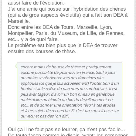
aussi faire de l'évolution.
J'ai une amie qui bosse sur l'hybridation des chênes
(qui a de gros aspects évolutifs) qui a fait son DEA à
Marseille.
Donc entre les DEA de Tours, Marseille, Lyon,
Montpellier, Paris, du Museum, de Lille, de Rennes,
etc... y a de quoi faire.
Le problème est bien plus que le DEA de trouver
ensuite des bourses de thèse.
encore moins de bourse de thèse et pratiquement
aucune possibilité de post-doc en France. Sauf à plus
ou moins se réorienter vers des domaines plus
appliqués (ce que je fais actuellement) l'obtention d'un
boulot stable relève du parcours du combattant. Il est
plus avantageux d'avoir un bon niveau en génétique
moléculaire ou bioinfo ou bio du devellopement etc
etc... et de donner une orientation "évo" à tes etudes
et à tes sujets de recherche. Et c'est un conseil basé sur
du vécu et pas des "on dit".
Oui ça il ne faut pas se leurrer, ça n'est pas facile...
De toute façon comme je disais avant: les personnes