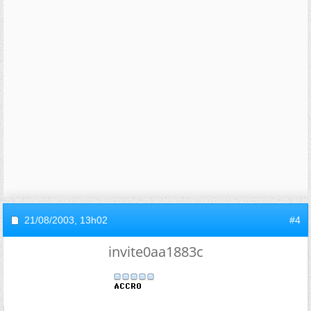
21/08/2003,
13h02
#4
invite0aa1883c