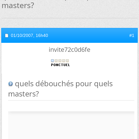
masters?
01/10/2007,
16h40
#1
invite72c0d6fe
quels débouchés pour quels
masters?