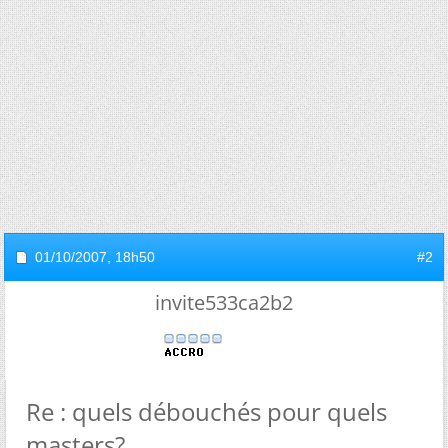
01/10/2007,
18h50
#2
invite533ca2b2
Re : quels débouchés pour quels
masters?