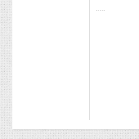
-----