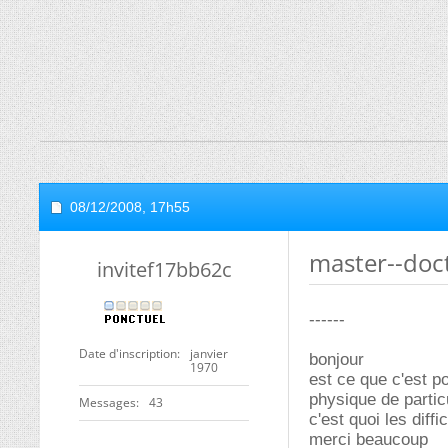
08/12/2008,
17h55
master--doc
invitef17bb62c
------
Date d'inscription
janvier
bonjour
1970
est ce que c'est p
physique de partic
Messages
43
c'est quoi les diffi
merci beaucoup