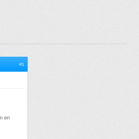
#1
en en