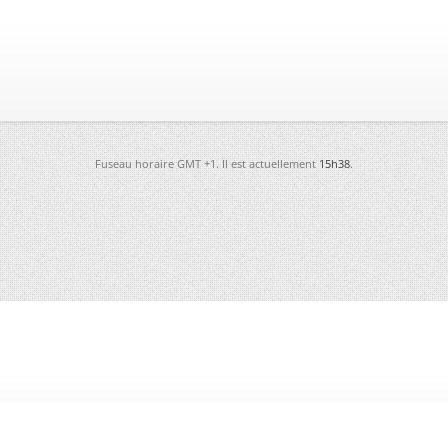
Fuseau horaire GMT +1. Il est actuellement
15h38
.
-
Futura
-
Archives
-
Conso
-