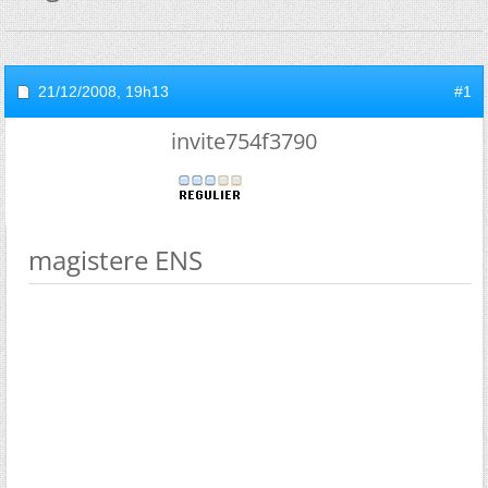
21/12/2008,
19h13
#1
invite754f3790
magistere ENS