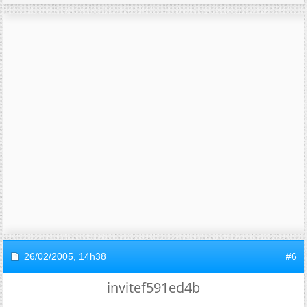
26/02/2005,
14h38
#6
invitef591ed4b