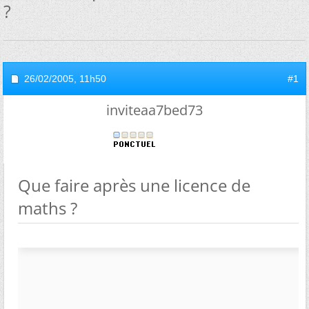
?
26/02/2005,
11h50
#1
inviteaa7bed73
Que faire après une licence de
maths ?