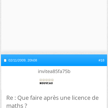
02/11/2009,
20h08
#18
invitea85fa75b
Re : Que faire après une licence de
maths ?