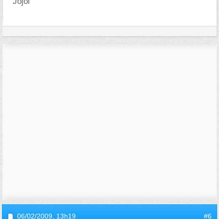
Jojol
06/02/2009,
13h19
#6