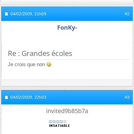
04/02/2009,
21h09
#2
FonKy-
Re : Grandes écoles
Je crois que non
04/02/2009,
22h03
#3
invited9b85b7a