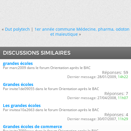
«
Dut polytech
|
1er année commune Médecine, pharma, odoton
et maïeutique
»
DISCUSSIONS SIMILAIRES
grandes écoles
Par marc2009 dans le forum Orientation après le BAC
Réponses:
59
Dernier message:
28/01/2009,
14h22
Grandes écoles
Par invite1de09055 dans le forum Orientation après le BAC
Réponses:
7
Dernier message:
27/04/2008,
11h07
Les grandes écoles
Par invitea10a2663 dans le forum Orientation après le BAC
Réponses:
4
Dernier message:
30/07/2007,
11h29
Grandes écoles de commerce
Par invite7059ccaa dans le forum Orientation après le BAC