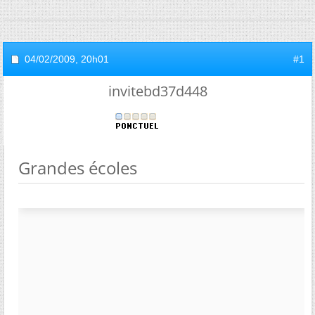
04/02/2009,
20h01
#1
invitebd37d448
Grandes écoles