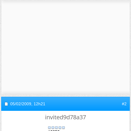
05/02/2009,
12h21
#2
invited9d78a37