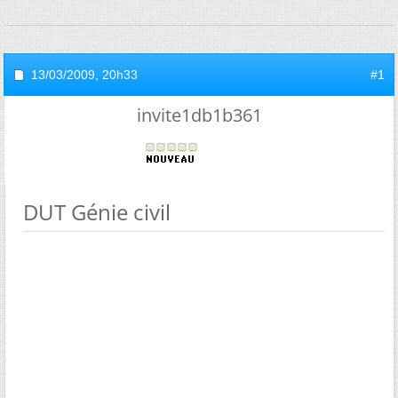
13/03/2009,
20h33
#1
invite1db1b361
DUT Génie civil