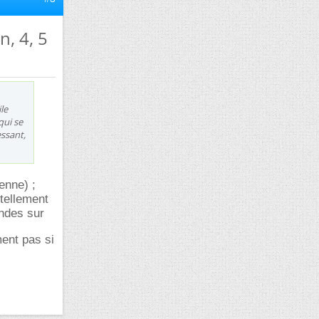
n, 4, 5
le
qui se
essant,
enne) ;
 tellement
ondes sur
ent pas si