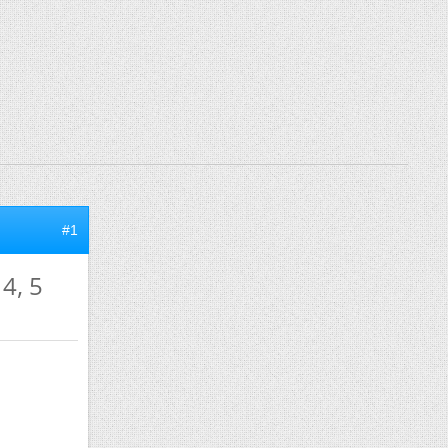
#1
4, 5