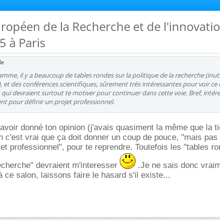
uropéen de la Recherche et de l'innovatio
5 à Paris
le
amme, il y a beaucoup de tables rondes sur la politique de la recherche (inuti
s), et des conférences scientifiques, sûrement très intéressantes pour voir ce 
 qui devraient surtout te motiver pour continuer dans cette voie. Bref, intér
nt pour définir un projet professionnel.
avoir donné ton opinion (j'avais quasiment la même que la ti
n c'est vrai que ça doit donner un coup de pouce, "mais pas
jet professionnel", pour te reprendre. Toutefois les "tables r
 recherche" devraient m'interesser
.Je ne sais donc vraim
 ce salon, laissons faire le hasard s'il existe...