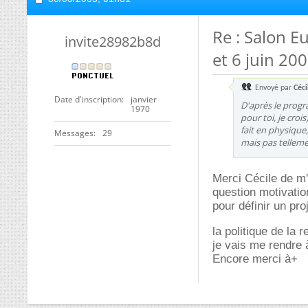
Re : Salon E
invite28982b8d
et 6 juin 200
Envoyé par
Céci
Date d'inscription
janvier
D'après le progr
1970
pour toi, je croi
fait en physique,
Messages
29
mais pas telleme
Merci Cécile de m'
question motivatio
pour définir un pro
la politique de la
je vais me rendre à
Encore merci à+