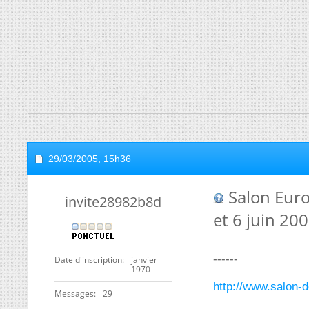
29/03/2005,
15h36
Salon Europ
invite28982b8d
et 6 juin 200
------
Date d'inscription
janvier
1970
http://www.salon-
Messages
29