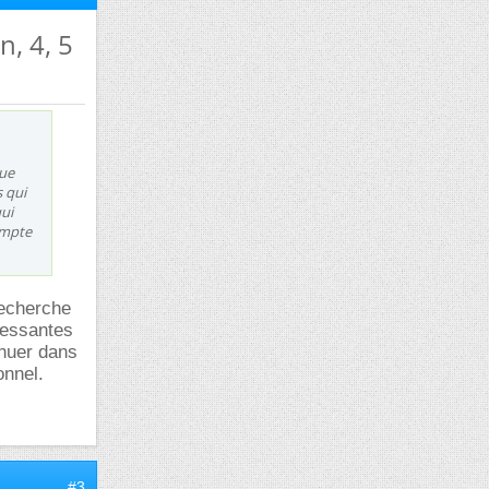
n, 4, 5
que
s qui
qui
ompte
recherche
éressantes
inuer dans
onnel.
#3