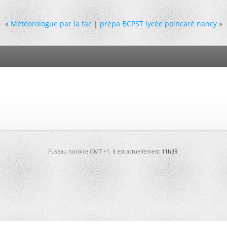
«
Météorologue par la fac
|
prépa BCPST lycée poincaré nancy
»
Fuseau horaire GMT +1. Il est actuellement
11h39
.