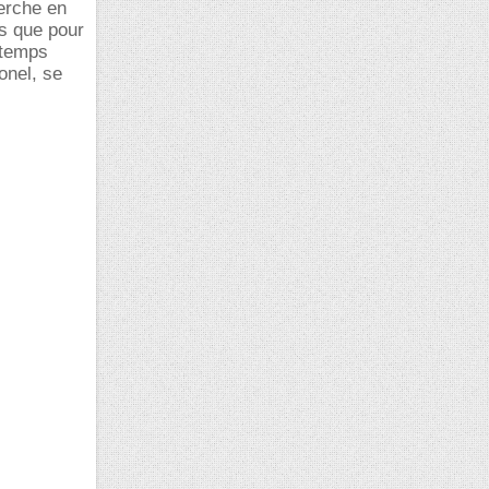
herche en
us que pour
 temps
onel, se