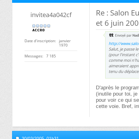
Re : Salon E
invitea4a042cf
et 6 juin 200
Envoyé par
Nad
Date d'inscription
janvier
http://www.salo
1970
Salut, je passe 
(pour l'instant 
Messages
7 185
comme moi n'habi
aimeraient appro
tenu du déplace
D'après le program
(inutile pour toi, 
pour voir ce qui se
cette voie. Bref, i
30/03/2005,
01h31