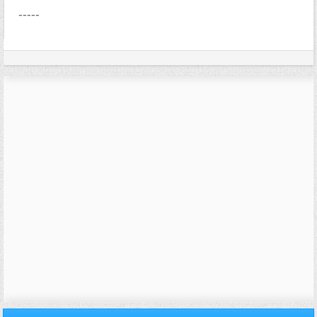
-----