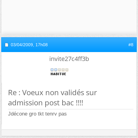
03/04/2009,
17h08
#8
invite27c4ff3b
Re : Voeux non validés sur
admission post bac !!!!
Jdécone gro tkt tenrv pas