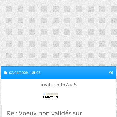
02/04/2009,
18h05
#6
invitee5957aa6
Re : Voeux non validés sur