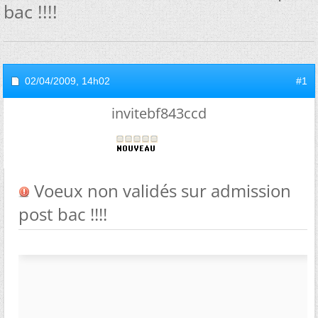
bac !!!!
02/04/2009,
14h02
#1
invitebf843ccd
Voeux non validés sur admission
post bac !!!!