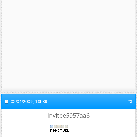
02/04/2009,
16h39
#3
invitee5957aa6