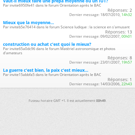
Vaut-il mieux faire une prépa moyenne ou un IUT?
Par invite6950fe41 dans le forum Orientation après le BAC
Réponses:
2
Dernier message:
18/07/2010,
14h32
Mieux que la moyenne...
Par inviteb5e76414 dans le forum Science ludique : la science en s'amusant
Réponses:
13
Dernier message:
09/02/2007,
00h01
construction ou achat c'est quoi le mieux?
Par invite65a0dc96 dans le forum Matériel astronomique et photos
d'amateurs
Réponses:
8
Dernier message:
23/01/2007,
19h57
La guerre c'est bien, la paix c'est mieux...
Par invite15abbfa5 dans le forum Orientation après le BAC
Réponses:
1
Dernier message:
14/03/2006,
22h43
Fuseau horaire GMT +1. Il est actuellement
00h49
.