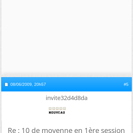
08/06/2009,
20h57
#5
invite32d4d8da
Re : 10 de moyenne en 1ère session