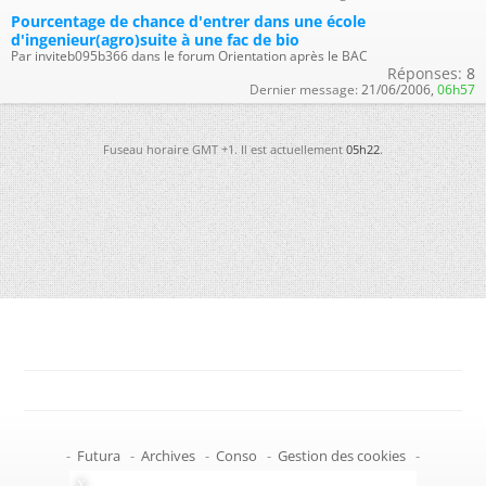
Pourcentage de chance d'entrer dans une école
d'ingenieur(agro)suite à une fac de bio
Par inviteb095b366 dans le forum Orientation après le BAC
Réponses:
8
Dernier message:
21/06/2006,
06h57
Fuseau horaire GMT +1. Il est actuellement
05h22
.
-
Futura
-
Archives
-
Conso
-
Gestion des cookies
-