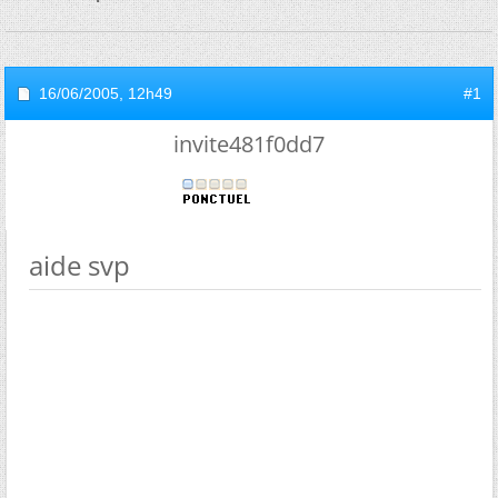
16/06/2005,
12h49
#1
invite481f0dd7
aide svp