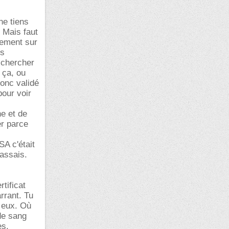
ne tiens
 Mais faut
vement sur
ns
e chercher
 ça, ou
donc validé
pour voir
ne et de
er parce
A c'était
passais.
tificat
rrant. Tu
 eux. Où
 de sang
es.