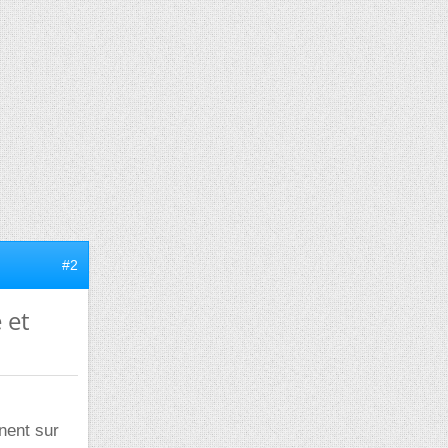
#2
 et
nent sur