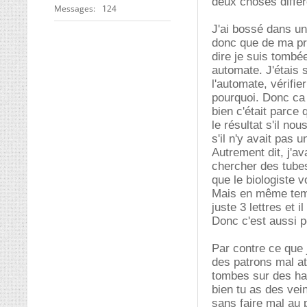
deux choses différ
Messages
124
J'ai bossé dans un
donc que de ma pro
dire je suis tombé
automate. J'étais
l'automate, vérifie
pourquoi. Donc ca
bien c'était parce 
le résultat s'il n
s'il n'y avait pas u
Autrement dit, j'a
chercher des tubes
que le biologiste v
Mais en même temps
juste 3 lettres et i
Donc c'est aussi p
Par contre ce que 
des patrons mal at
tombes sur des ha
bien tu as des vein
sans faire mal au 