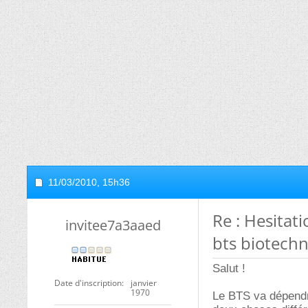
11/03/2010,
15h36
Re : Hesitat
invitee7a3aaed
bts biotechn
Salut !
Date d'inscription
janvier
1970
Le BTS va dépendr