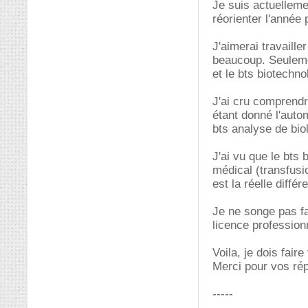
Je suis actuelleme
réorienter l'année
J'aimerai travaille
beaucoup. Seulemen
et le bts biotechno
J'ai cru comprendre
étant donné l'auto
bts analyse de bio
J'ai vu que le bts
médical (transfusi
est la réelle diffé
Je ne songe pas fa
licence profession
Voila, je dois fair
Merci pour vos ré
-----