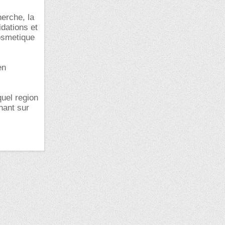
herche, la
dations et
osmetique
en
uel region
nant sur