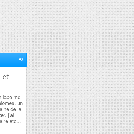
#3
 et
en labo me
iplomes, un
aine de la
r. j'ai
ire etc...