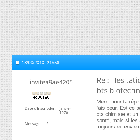
13/03/2010,
21h56
Re : Hesitat
invitea9ae4205
bts biotechn
Merci pour ta répon
fais peur. Est ce p
Date d'inscription
janvier
1970
bts chimiste et un
santé, mais si les 
Messages
2
toujours eu envie d