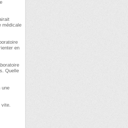
me
irait
e médicale
boratoire
ienter en
aboratoire
s. Quelle
n une
 vite.