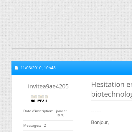
11/03/2010,
10h48
Hesitation e
invitea9ae4205
biotechnolo
------
Date d'inscription
janvier
1970
Bonjour,
Messages
2