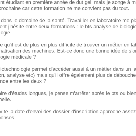
nt étudiant en première année de dut geii mais je songe à 
 prochaine car cette formation ne me convient pas du tout.
r dans le domaine de la santé. Travailler en laboratoire me pla
t j'hésite entre deux formations : le bts analyse de biologi
logie.
 qu'il est de plus en plus difficile de trouver un métier en la
matisation des machines. Est-ce donc une bonne idée de s'or
logie médicale ?
 biotechnologie permet d'accéder aussi à un métier dans un l
on, analyse etc) mais qu'il offre également plus de débouche
rence entre les deux ?
ire d'études longues, je pense m'arrêter après le bts ou bie
nelle.
e vite la date d'envoi des dossier d'inscription approche assez
ponses.