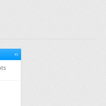
#1
bts