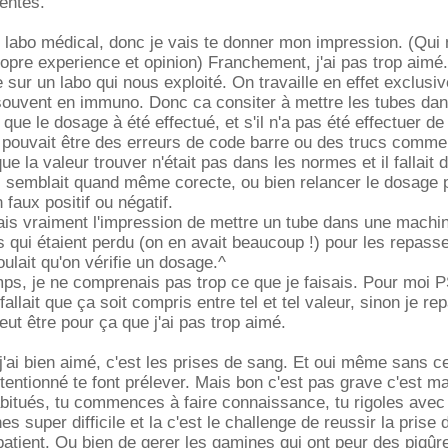
entes.
 labo médical, donc je vais te donner mon impression. (Qui 
pre experience et opinion) Franchement, j'ai pas trop aimé.
e sur un labo qui nous exploité. On travaille en effet exclusi
 souvent en immuno. Donc ca consiter à mettre les tubes da
r que le dosage à été effectué, et s'il n'a pas été effectuer d
 pouvait être des erreurs de code barre ou des trucs comme
que la valeur trouver n'était pas dans les normes et il fallait 
ous semblait quand même corecte, ou bien relancer le dosage 
n faux positif ou négatif.
vais vraiment l'impression de mettre un tube dans une machi
 qui étaient perdu (on en avait beaucoup !) pour les repass
oulait qu'on vérifie un dosage.^
, je ne comprenais pas trop ce que je faisais. Pour moi PS
l fallait que ça soit compris entre tel et tel valeur, sinon je re
eut être pour ça que j'ai pas trop aimé.
j'ai bien aimé, c'est les prises de sang. Et oui même sans cer
tentionné te font prélever. Mais bon c'est pas grave c'est ma
bitués, tu commences à faire connaissance, tu rigoles avec
es super difficile et la c'est le challenge de reussir la prise
patient. Ou bien de gerer les gamines qui ont peur des piqûr