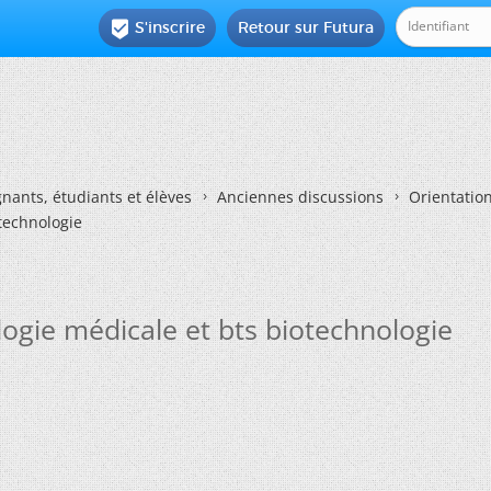
S'inscrire
Retour sur Futura

nants, étudiants et élèves
Anciennes discussions
Orientatio
otechnologie
logie médicale et bts biotechnologie