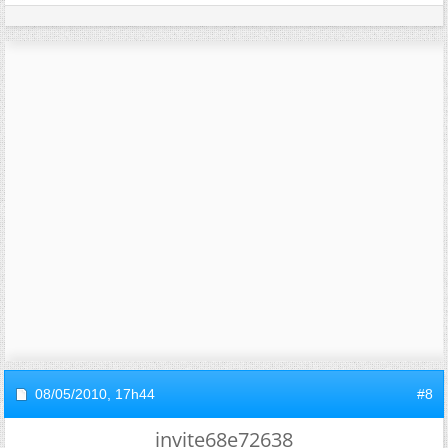
08/05/2010,
17h44
#8
invite68e72638