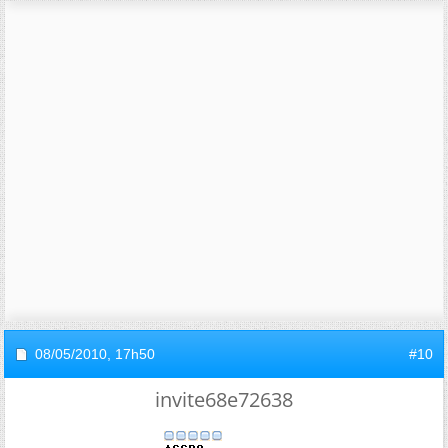
08/05/2010,
17h50
#10
invite68e72638