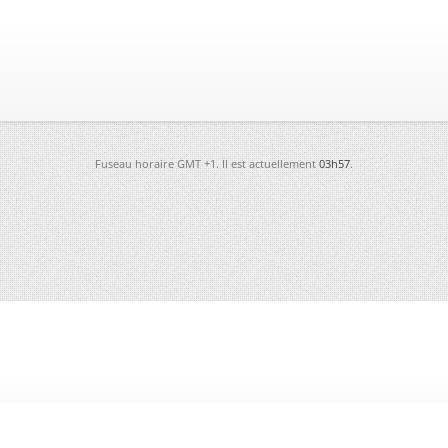
Fuseau horaire GMT +1. Il est actuellement
03h57
.
-
Futura
-
Archives
-
Conso
-