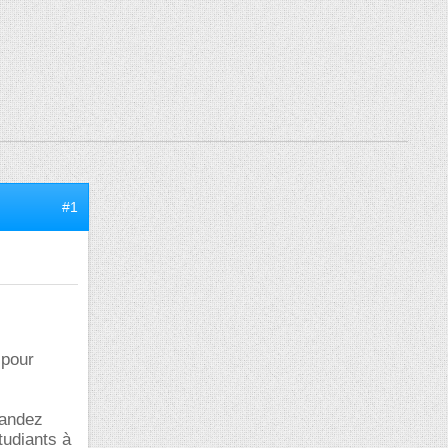
#1
 pour
mandez
tudiants à