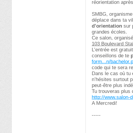
réorientation aprè
SMBG, organisme d
déplace dans ta vil
d’orientation
sur 
grandes écoles.
Ce salon, organis
103 Boulevard Sta
L’entrée est gratui
conseillons de te
p
form...n/bachelor.
code qui te sera r
Dans le cas où tu 
n’hésites surtout 
peut-être plus indé
Tu trouveras plus d
http://www.salon-
A Mercredi!
-----