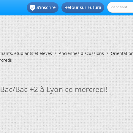
S'inscrire
Retour sur Futura

nants, étudiants et élèves
Anciennes discussions
Orientatio
rcredi!
 Bac/Bac +2 à Lyon ce mercredi!