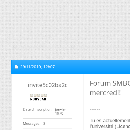
29/11/2010,
12h07
Forum SMBG 
invite5c02ba2c
mercredi!
------
Date d'inscription
janvier
1970
Tu es actuellement
Messages
3
l’université (Licen