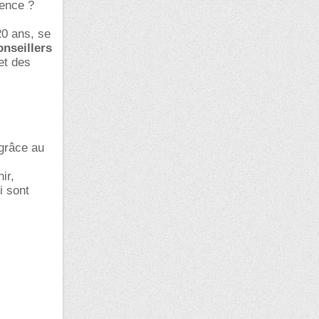
cence ?
20 ans, se
onseillers
et des
 grâce au
ir,
i sont