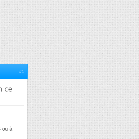
#1
n ce
S ou à