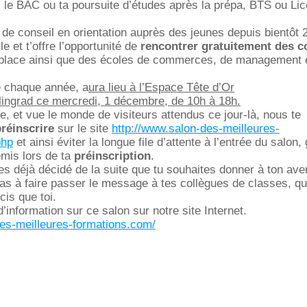
s le BAC ou ta poursuite d’études après la prépa, BTS ou Li
e conseil en orientation auprès des jeunes depuis bientôt 
le et t’offre l’opportunité de
rencontrer gratuitement des c
place ainsi que des écoles de commerces, de management 
é chaque année, a
ura lieu à l’Espace Tête d’Or
lingrad ce mercredi, 1 décembre, de 10h à 18h.
te, et vue le monde de visiteurs attendus ce jour-là, nous te
réinscrire
sur le site
http://www.salon-des-meilleures-
php
et ainsi éviter la longue file d’attente à l’entrée du salon,
emis lors de ta
préinscription
.
es déjà décidé de la suite que tu souhaites donner à ton aven
pas à faire passer le message à tes collègues de classes, qu
cis que toi.
’information sur ce salon sur notre site Internet.
des-meilleures-formations.com/