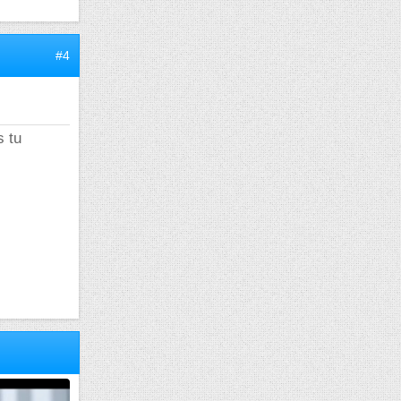
#4
 tu