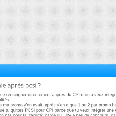
ie après pcsi ?
t se renseigner directement auprès du CPI que tu veux intégr
lités.
ns ma promo y'en avait, après y'en a que 1 ou 2 par promo h
r que tu quittes PCSI pour CPI parce que tu veux intégrer une
n pas pour la "facilité" parce qu'il n'y a pas de concours, p