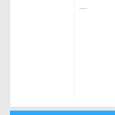
-----