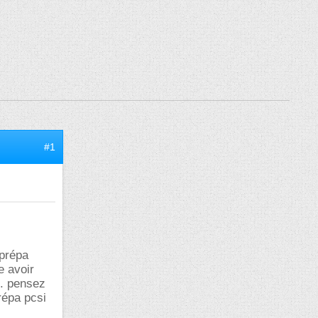
#1
 prépa
e avoir
 . pensez
répa pcsi