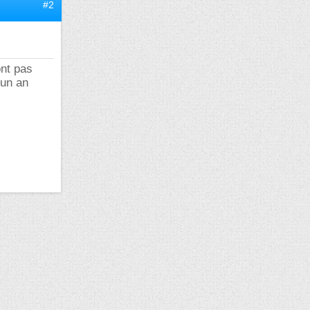
#2
ont pas
 un an