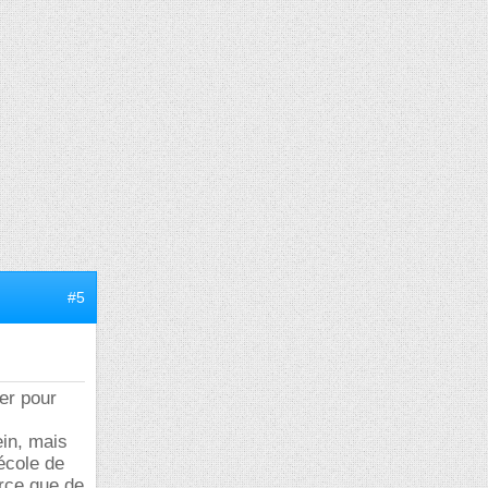
#5
er pour
ein, mais
 école de
arce que de