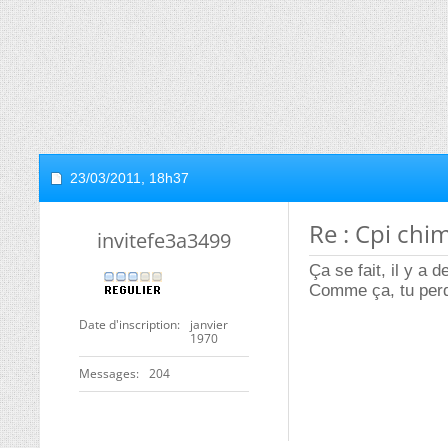
23/03/2011,
18h37
Re : Cpi chim
invitefe3a3499
Ça se fait, il y a 
Comme ça, tu perd
Date d'inscription
janvier
1970
Messages
204