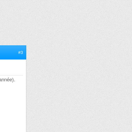
#3
 année).