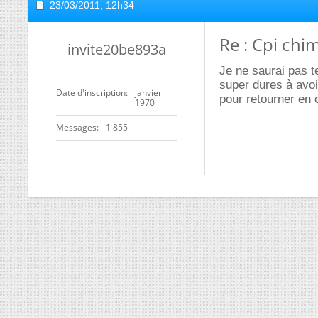
23/03/2011,
12h34
Re : Cpi chim
invite20be893a
Je ne saurai pas t
super dures à avo
Date d'inscription
janvier
pour retourner en c
1970
Messages
1 855