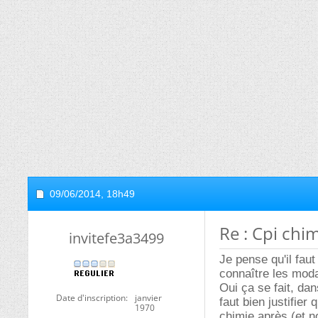
09/06/2014,
18h49
Re : Cpi chim
invitefe3a3499
Je pense qu'il fau
connaître les moda
Oui ça se fait, da
Date d'inscription
janvier
faut bien justifie
1970
chimie après (et no