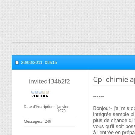
23/03/2011,
08h15
Cpi chimie a
invited134b2f2
------
Date d'inscription
janvier
Bonjour- j'ai mis c
1970
intégrée semble pl
plus de chance d'i
Messages
249
vous qu'il soit po
à l'entrée en prép