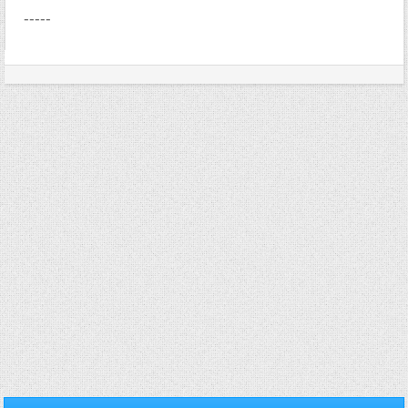
-----