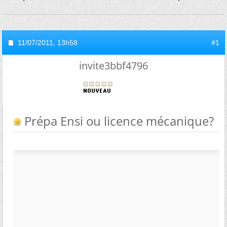
11/07/2011,
13h58
#1
invite3bbf4796
Prépa Ensi ou licence mécanique?