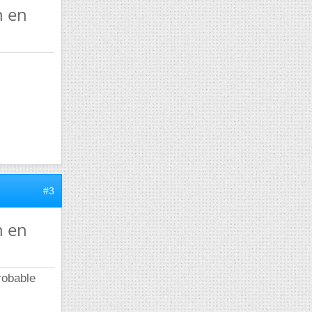
n en
#3
n en
robable