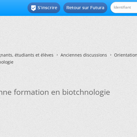
S'inscrire
Retour sur Futura

nants, étudiants et élèves
Anciennes discussions
Orientatio
nologie
nne formation en biotchnologie