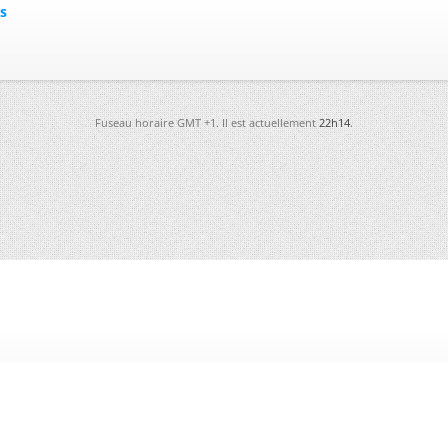
s
Fuseau horaire GMT +1. Il est actuellement
22h14
.
-
Futura
-
Archives
-
Conso
-