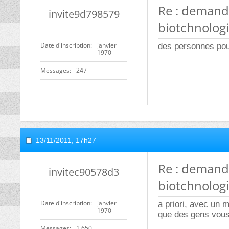
Re : demand
invite9d798579
biotchnolog
Date d'inscription
janvier
des personnes pour
1970
Messages
247
13/11/2011,
17h27
Re : demand
invitec90578d3
biotchnolog
Date d'inscription
janvier
a priori, avec un 
1970
que des gens vous
Messages
1 650