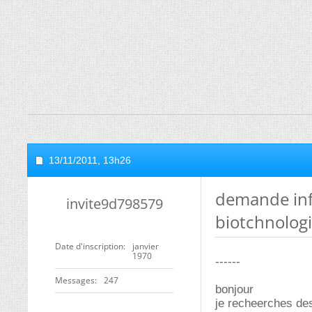
13/11/2011,
13h26
demande inf
invite9d798579
biotchnolog
Date d'inscription
janvier
1970
------
Messages
247
bonjour
je recheerches de