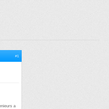
#1
enieurs a