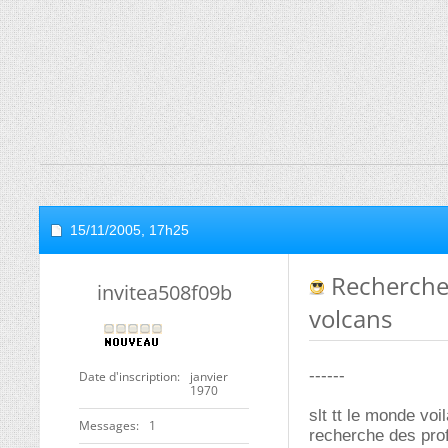
15/11/2005,
17h25
Recherche 
invitea508f09b
volcans
------
Date d'inscription
janvier
1970
slt tt le monde voi
Messages
1
recherche des prof