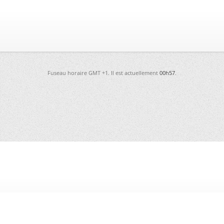
Fuseau horaire GMT +1. Il est actuellement
00h57
.
-
Futura
-
Archives
-
Conso
-