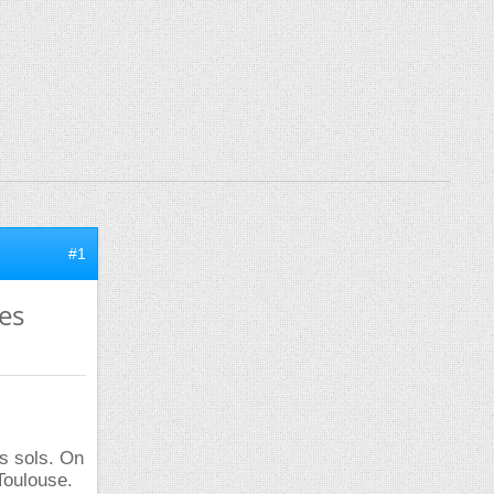
#1
es
es sols. On
Toulouse.