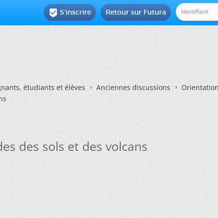
S'inscrire
Retour sur Futura

nants, étudiants et élèves
Anciennes discussions
Orientatio
ns
es des sols et des volcans