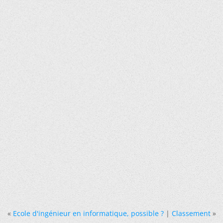
«
Ecole d'ingénieur en informatique, possible ?
|
Classement
»