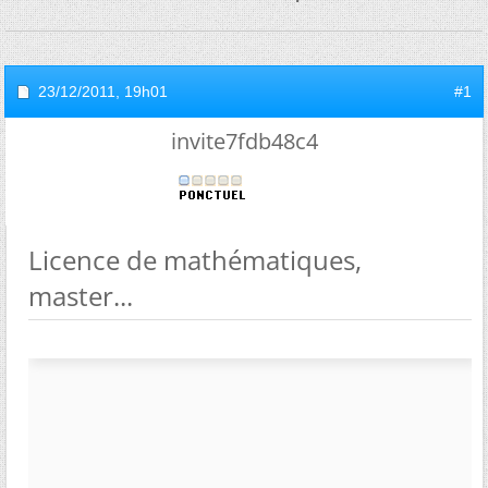
23/12/2011,
19h01
#1
invite7fdb48c4
Licence de mathématiques,
master...