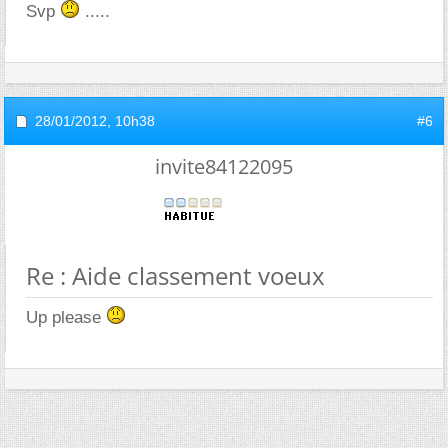
Svp
.....
28/01/2012,
10h38
#6
invite84122095
Re : Aide classement voeux
Up please