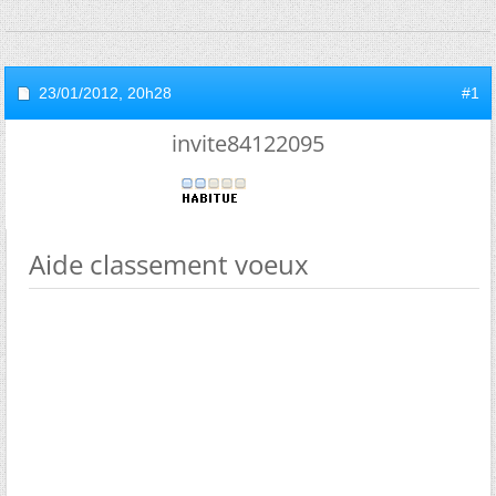
23/01/2012,
20h28
#1
invite84122095
Aide classement voeux