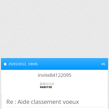
25/01/2012,
19h05
#5
invite84122095
Re : Aide classement voeux