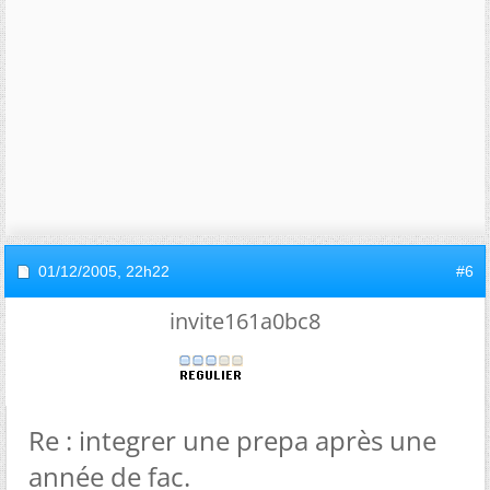
01/12/2005,
22h22
#6
invite161a0bc8
Re : integrer une prepa après une
année de fac.