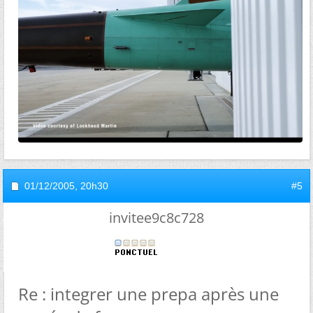
01/12/2005,
20h30
#5
invitee9c8c728
Re : integrer une prepa après une