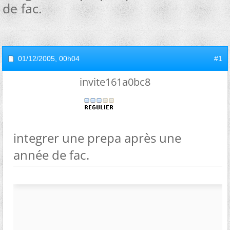
de fac.
01/12/2005,
00h04
#1
invite161a0bc8
integrer une prepa après une
année de fac.