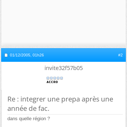
01/12/2005,
01h26
#2
invite32f57b05
Re : integrer une prepa après une
année de fac.
dans quelle région ?