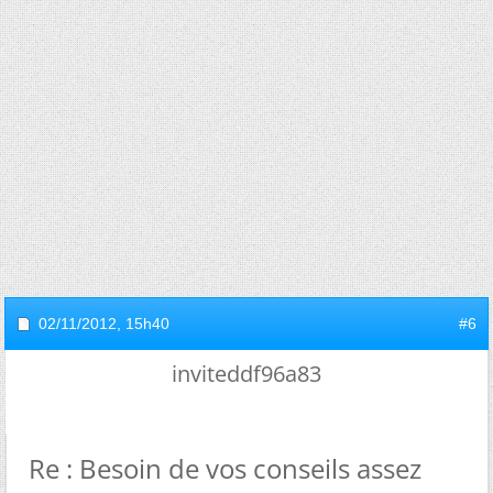
02/11/2012,
15h40
#6
inviteddf96a83
Re : Besoin de vos conseils assez