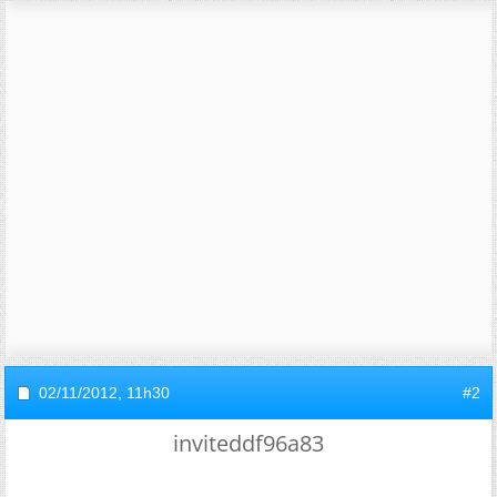
02/11/2012,
11h30
#2
inviteddf96a83