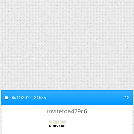
05/11/2012,
21h35
#12
invitefda429c6