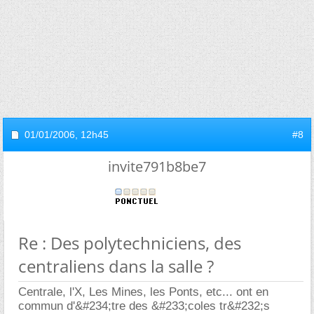
01/01/2006,
12h45
#8
invite791b8be7
Re : Des polytechniciens, des
centraliens dans la salle ?
Centrale, l'X, Les Mines, les Ponts, etc... ont en
commun d'&#234;tre des &#233;coles tr&#232;s