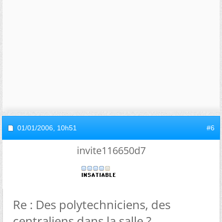
01/01/2006,
10h51
#6
invite116650d7
Re : Des polytechniciens, des
centraliens dans la salle ?