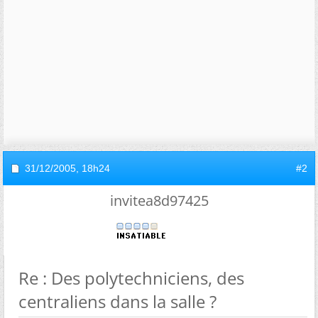
31/12/2005,
18h24
#2
invitea8d97425
Re : Des polytechniciens, des
centraliens dans la salle ?