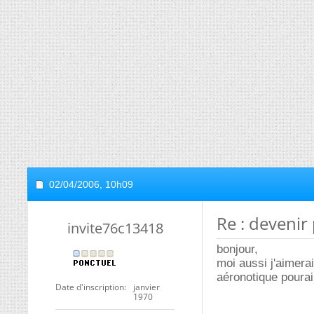
02/04/2006,
10h09
Re : devenir
invite76c13418
bonjour,
moi aussi j'aimera
aéronotique pourai
Date d'inscription
janvier
1970