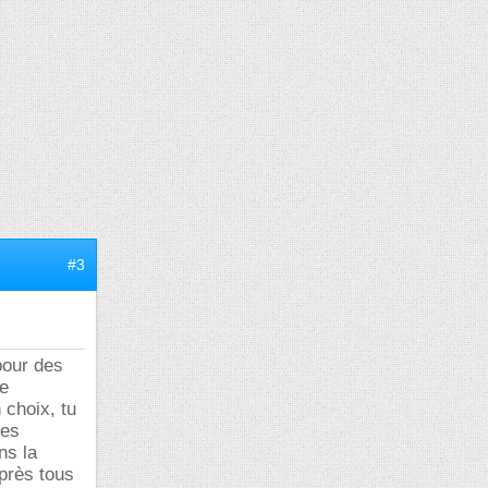
#3
pour des
de
 choix, tu
tes
ns la
après tous