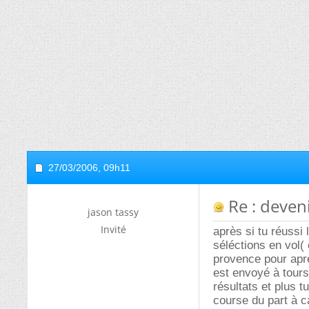
27/03/2006,
09h11
Re : deveni
jason tassy
Invité
après si tu réussi
séléctions en vol(
provence pour apre
est envoyé à tours
résultats et plus t
course du part à c