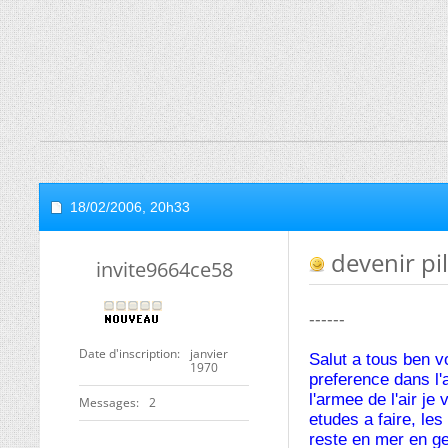
18/02/2006,
20h33
devenir pi
invite9664ce58
------
Date d'inscription
janvier
Salut a tous ben v
1970
preference dans l'
l'armee de l'air je
Messages
2
etudes a faire, le
reste en mer en ge