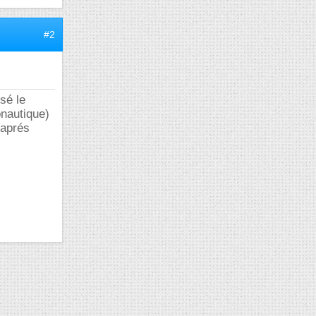
#2
sé le
nautique)
 aprés