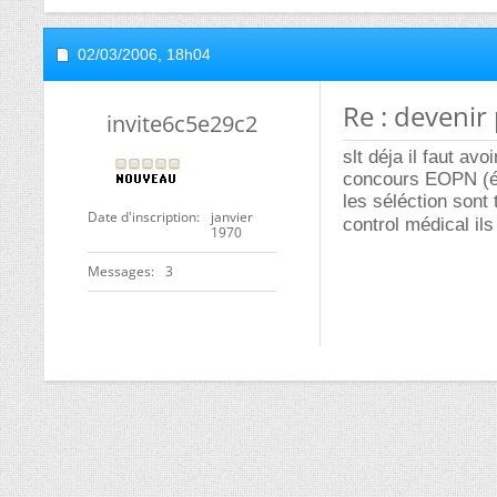
02/03/2006,
18h04
Re : devenir
invite6c5e29c2
slt déja il faut a
concours EOPN (él
les séléction sont
Date d'inscription
janvier
control médical il
1970
Messages
3