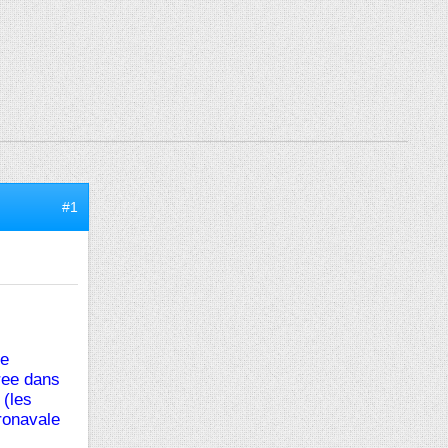
#1
de
ree dans
 (les
eronavale