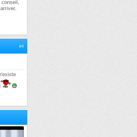
 conseil,
arriver.
#4
'existe
l