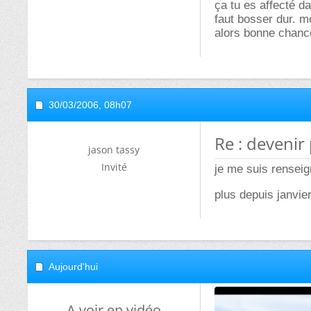
ça tu es affecté d
faut bosser dur. mo
alors bonne chanc
30/03/2006,
08h07
Re : devenir
jason tassy
Invité
je me suis renseig
plus depuis janvier
Aujourd'hui
A voir en vidéo