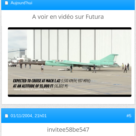
Aujourd'hui
A voir en vidéo sur Futura
01/11/2004,
21h01
#5
invitee58be547