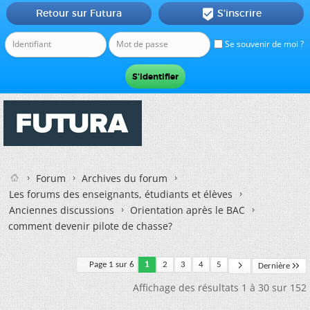
Retour sur Futura
S'inscrire

Se souvenir de moi ?
Forum
Archives du forum
Les forums des enseignants, étudiants et élèves
Anciennes discussions
Orientation après le BAC
comment devenir pilote de chasse?
Page 1 sur 6
1
2
3
4
5
Dernière
Affichage des résultats 1 à 30 sur 152