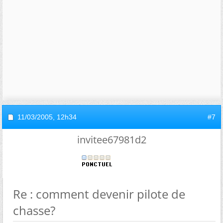
11/03/2005,
12h34
#7
invitee67981d2
Re : comment devenir pilote de
chasse?