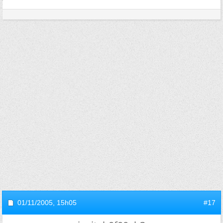
01/11/2005,
15h05
#17