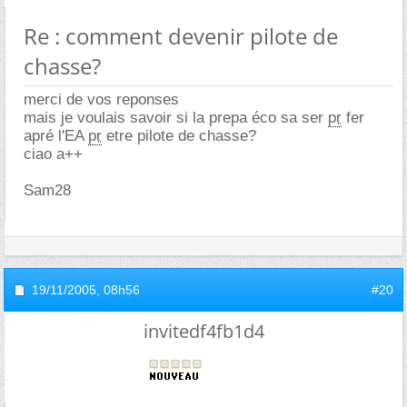
Re : comment devenir pilote de
chasse?
merci de vos reponses
mais je voulais savoir si la prepa éco sa ser
pr
fer
apré l'EA
pr
etre pilote de chasse?
ciao a++
Sam28
19/11/2005,
08h56
#20
invitedf4fb1d4