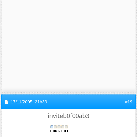
17/11/2005,
21h33
#19
inviteb0f00ab3