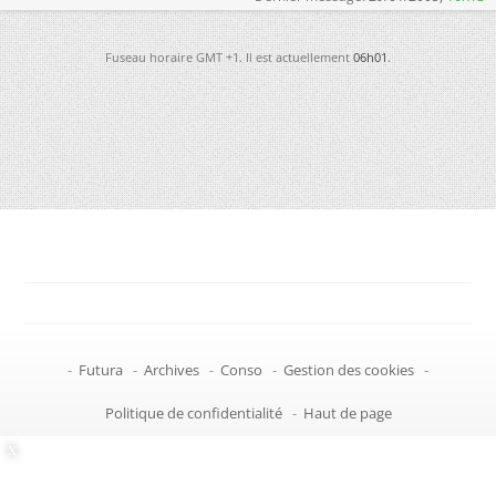
Fuseau horaire GMT +1. Il est actuellement
06h01
.
-
Futura
-
Archives
-
Conso
-
Gestion des cookies
-
Politique de confidentialité
-
Haut de page