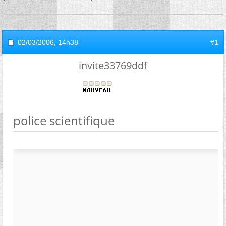
02/03/2006,
14h38
#1
invite33769ddf
police scientifique