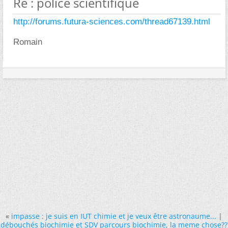
Re : police scientifique
http://forums.futura-sciences.com/thread67139.html
Romain
«
impasse : je suis en IUT chimie et je veux être astronaume...
|
débouchés biochimie et SDV parcours biochimie, la meme chose??