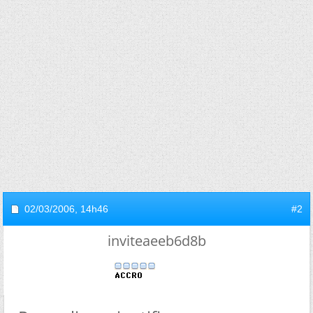
02/03/2006,
14h46
#2
inviteaeeb6d8b