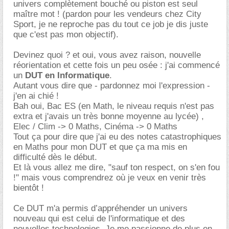
univers complètement bouché ou piston est seul
maître mot ! (pardon pour les vendeurs chez City
Sport, je ne reproche pas du tout ce job je dis juste
que c'est pas mon objectif).
Devinez quoi ? et oui, vous avez raison, nouvelle
réorientation et cette fois un peu osée : j'ai commencé
un
DUT en Informatique
.
Autant vous dire que - pardonnez moi l'expression -
j'en ai chié !
Bah oui, Bac ES (en Math, le niveau requis n'est pas
extra et j'avais un très bonne moyenne au lycée) ,
Elec / Clim -> 0 Maths, Cinéma -> 0 Maths
Tout ça pour dire que j'ai eu des notes catastrophiques
en Maths pour mon DUT et que ça ma mis en
difficulté dès le début.
Et là vous allez me dire, "sauf ton respect, on s'en fou
!" mais vous comprendrez où je veux en venir très
bientôt !
Ce DUT m'a permis d’appréhender un univers
nouveau qui est celui de l'informatique et des
nouvelles technologies. Je me passionne de plus en