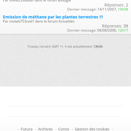
Par invite233a88af dans le forum Biologie
Réponses:
2
Dernier message:
14/11/2007,
10h58
Emission de méthane par les plantes terrestres !!!
Par inviteb753ced1 dans le forum Actualités
Réponses:
39
Dernier message:
06/08/2006,
12h17
Fuseau horaire GMT +1. Il est actuellement
13h04
.
-
Futura
-
Archives
-
Conso
-
Gestion des cookies
-