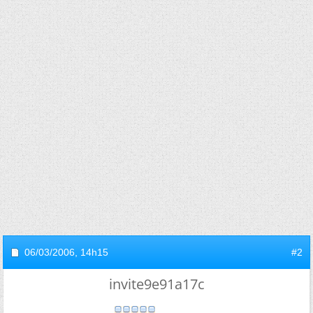
06/03/2006,
14h15
#2
invite9e91a17c