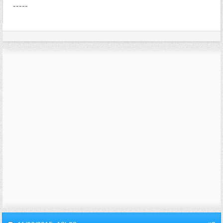
-----