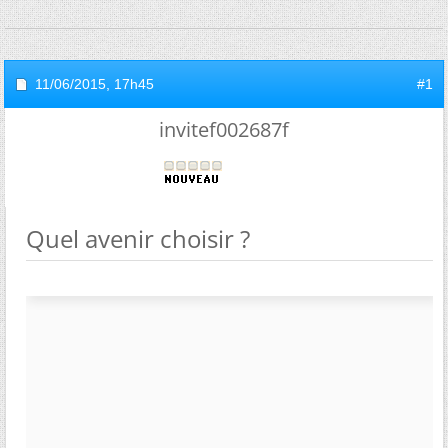
11/06/2015,
17h45
#1
invitef002687f
Quel avenir choisir ?