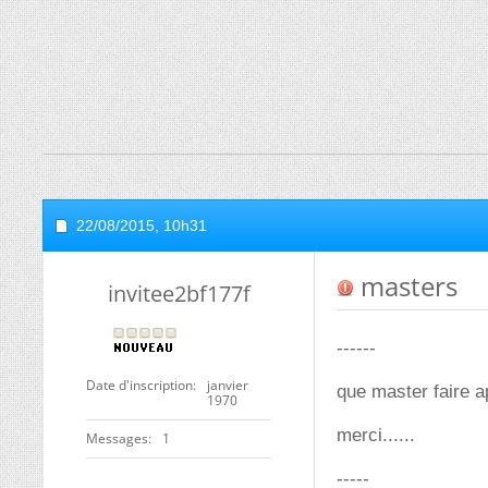
22/08/2015,
10h31
masters
invitee2bf177f
------
Date d'inscription
janvier
que master faire 
1970
merci......
Messages
1
-----