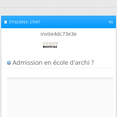
27/11/2014,
17h57
#1
invite4dc73e3e
Admission en école d'archi ?