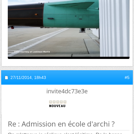
27/11/2014,
18h43
#5
invite4dc73e3e
Re : Admission en école d'archi ?