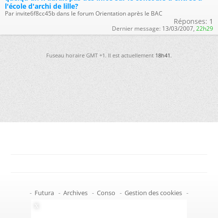
l'école d'archi de lille?
Par invite6f8cc45b dans le forum Orientation après le BAC
Réponses:
1
Dernier message:
13/03/2007,
22h29
Fuseau horaire GMT +1. Il est actuellement
18h41
.
-
Futura
-
Archives
-
Conso
-
Gestion des cookies
-
Politique de confidentialité
-
Haut de page