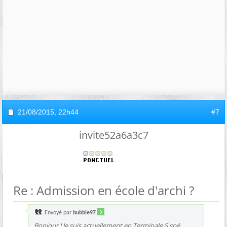
21/08/2015,
22h44
#7
invite52a6a3c7
Re : Admission en école d'archi ?
Envoyé par
bubble97
Bonjour ! Je suis actuellement en Terminale S spé