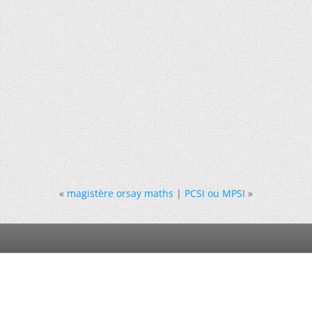
«
magistère orsay maths
|
PCSI ou MPSI
»