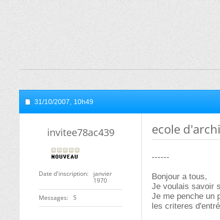
31/10/2007,
10h49
ecole d'arch
invitee78ac439
------
Date d'inscription
janvier
Bonjour a tous,
1970
Je voulais savoir s
Je me penche un pe
Messages
5
les criteres d'entr