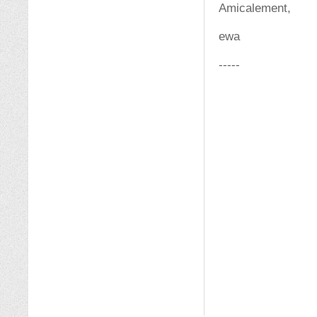
Amicalement,
ewa
-----