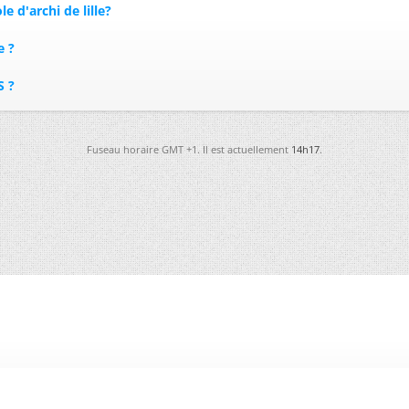
e d'archi de lille?
e ?
S ?
Fuseau horaire GMT +1. Il est actuellement
14h17
.
-
Futura
-
Archives
-
Conso
-