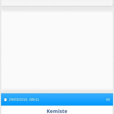
29/03/2016,
08h11
#2
Kemiste