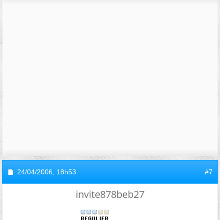
24/04/2006,
18h53
#7
invite878beb27