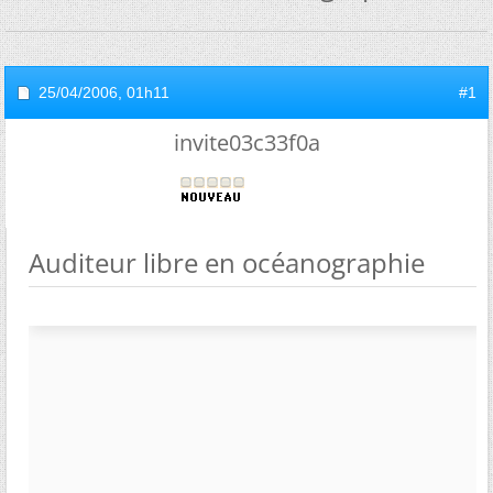
25/04/2006,
01h11
#1
invite03c33f0a
Auditeur libre en océanographie