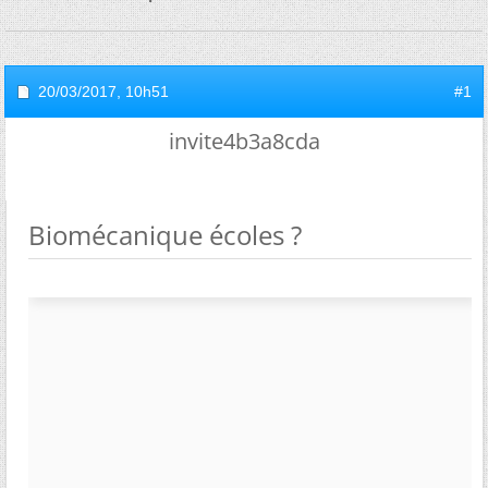
20/03/2017,
10h51
#1
invite4b3a8cda
Biomécanique écoles ?