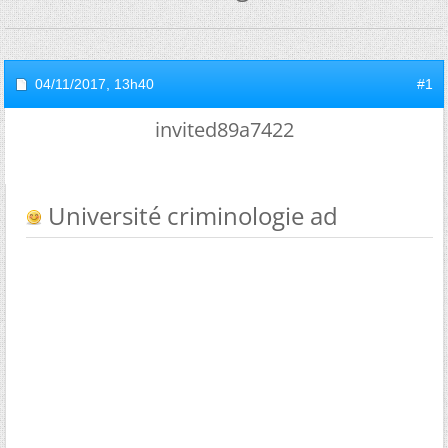
04/11/2017,
13h40
#1
invited89a7422
Université criminologie ad