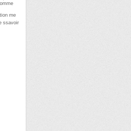
 comme
ation me
e ssavoir