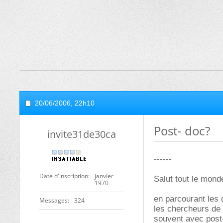
20/06/2006,
22h10
Post- doc?
invite31de30ca
------
Date d'inscription
janvier
Salut tout le mond
1970
en parcourant les d
Messages
324
les chercheurs de 
souvent avec post-