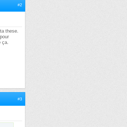
#2
ta these.
 pour
 ça.
#3