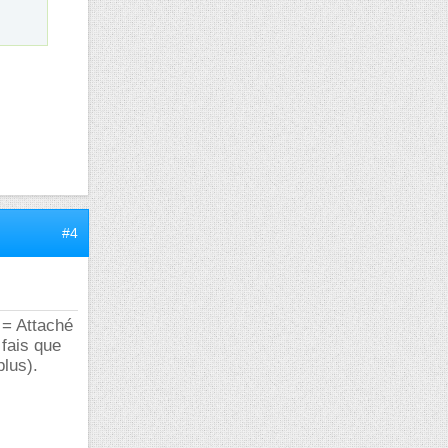
#4
 = Attaché
fais que
plus).