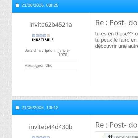
21/06/2006,
08h25
Re : Post- do
invite62b4521a
tu es en these?? o
tu peux le faire en
découvrir une autr
Date d'inscription
janvier
1970
Messages
266
21/06/2006,
13h12
Re : Post- do
inviteb44d430b
Envoyé par
ala