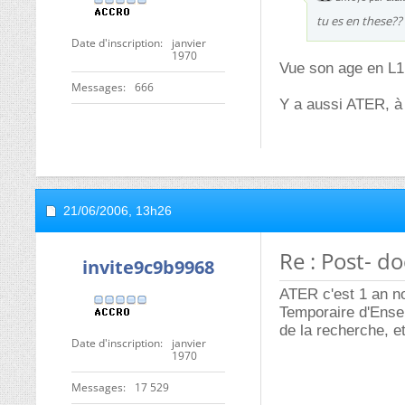
tu es en these??
Date d'inscription
janvier
1970
Vue son age en L1
Messages
666
Y a aussi ATER, à 
21/06/2006,
13h26
Re : Post- do
invite9c9b9968
ATER c'est 1 an no
Temporaire d'Ense
de la recherche, et
Date d'inscription
janvier
1970
Messages
17 529