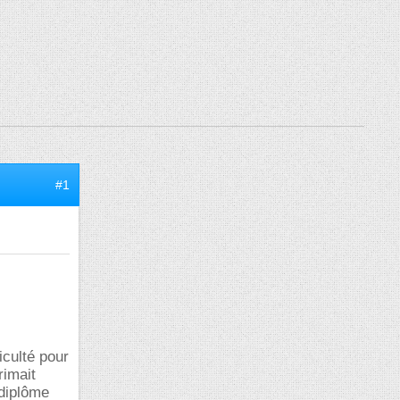
#1
iculté pour
rimait
 diplôme