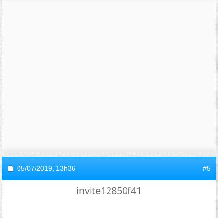
05/07/2019,
13h36
#5
invite12850f41