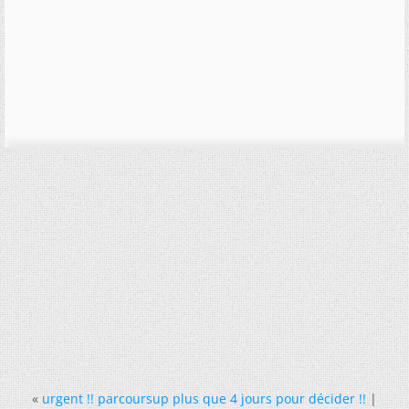
«
urgent !! parcoursup plus que 4 jours pour décider !!
|